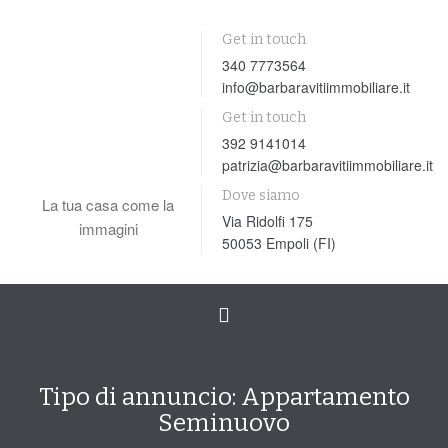
Get in touch
340 7773564
info@barbaravitiimmobiliare.it
Get in touch
392 9141014
patrizia@barbaravitiimmobiliare.it
Dove siamo
La tua casa come la
Via Ridolfi 175
immagini
50053 Empoli (FI)
Toggle
navigation
Tipo di annuncio:
Appartamento
Seminuovo