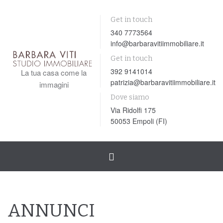
Get in touch
340 7773564
info@barbaravitiimmobiliare.it
Get in touch
392 9141014
La tua casa come la
patrizia@barbaravitiimmobiliare.it
immagini
Dove siamo
Via Ridolfi 175
50053 Empoli (FI)
Toggle
navigation
ANNUNCI