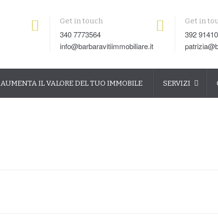
Get in touch
Get in to
340 7773564
392 9141
info@barbaravitiimmobiliare.it
patrizia@b
AUMENTA IL VALORE DEL TUO IMMOBILE
SERVIZI