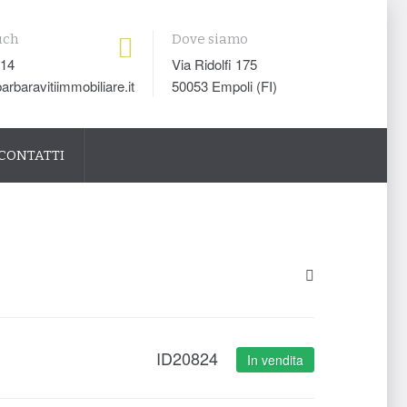
uch
Dove siamo
014
Via Ridolfi 175
arbaravitiimmobiliare.it
50053 Empoli (FI)
CONTATTI
ID20824
In vendita