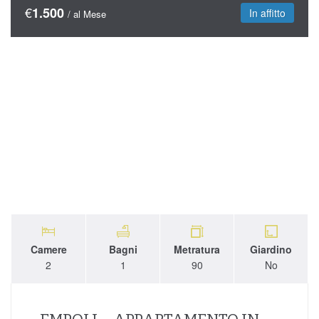
€
1.500
In affitto
/ al Mese
Camere
Bagni
Metratura
Giardino
2
1
90
No