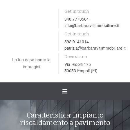
Get in touch
340 7773564
info@barbaravitiimmobiliare.it
Get in touch
392 9141014
patrizia@barbaravitiimmobiliare.it
Dove siamo
La tua casa come la
Via Ridolfi 175
immagini
50053 Empoli (FI)
Toggle
navigation
Caratteristica:
Impianto
riscaldamento a pavimento