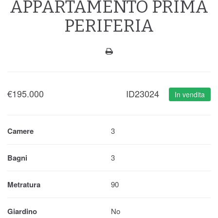
APPARTAMENTO PRIMA
PERIFERIA
€
195.000
ID23024
In vendita
Camere
3
Bagni
3
Metratura
90
Giardino
No