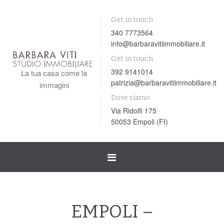
Get in touch
340 7773564
info@barbaravitiimmobiliare.it
Get in touch
392 9141014
La tua casa come la
patrizia@barbaravitiimmobiliare.it
immagini
Dove siamo
Via Ridolfi 175
50053 Empoli (FI)
Toggle
navigation
EMPOLI –