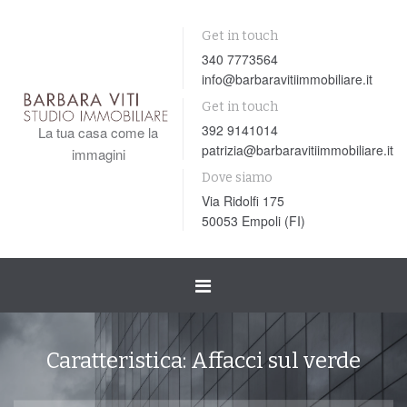
Get in touch
340 7773564
info@barbaravitiimmobiliare.it
Get in touch
392 9141014
La tua casa come la
patrizia@barbaravitiimmobiliare.it
immagini
Dove siamo
Via Ridolfi 175
50053 Empoli (FI)
Toggle
navigation
Caratteristica:
Affacci sul verde