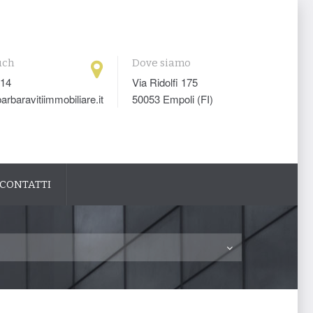
uch
Dove siamo
014
Via Ridolfi 175
arbaravitiimmobiliare.it
50053 Empoli (FI)
CONTATTI