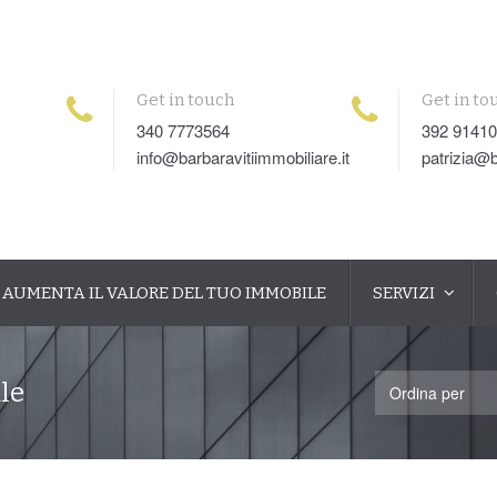
Get in touch
Get in to
340 7773564
392 9141
info@barbaravitiimmobiliare.it
patrizia@b
AUMENTA IL VALORE DEL TUO IMMOBILE
SERVIZI
le
Ordina per