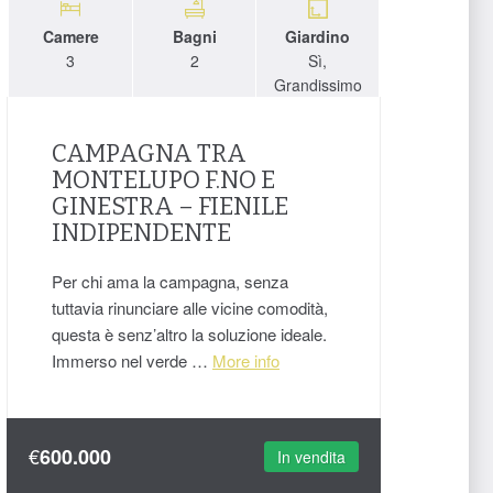
Camere
Bagni
Giardino
3
2
Sì,
Grandissimo
CAMPAGNA TRA
MONTELUPO F.NO E
GINESTRA – FIENILE
INDIPENDENTE
Per chi ama la campagna, senza
tuttavia rinunciare alle vicine comodità,
questa è senz’altro la soluzione ideale.
Immerso nel verde …
More info
€
600.000
In vendita