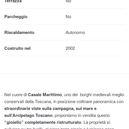
Terrazza
No
Parcheggio
No
Riscaldamento
Autonomo
Costruito nel
2002
Nel cuore di
Casale Marittimo
, uno dei borghi medievali meglio
conservati della Toscana, in posizione collinare panoramica con
straordinarie viste sulla campagna, sul mare e
sull’Arcipelago Toscano
, proponiamo in vendita questo
“gioiello” completamente ristrutturato
. La proprietà si
sviluppa su tre livelli: al piano terra ampia e luminosa zona