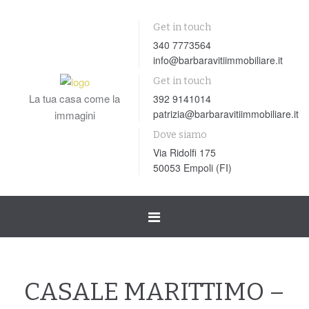
Get in touch
340 7773564
info@barbaravitiimmobiliare.it
Get in touch
La tua casa come la
392 9141014
patrizia@barbaravitiimmobiliare.it
immagini
Dove siamo
Via Ridolfi 175
50053 Empoli (FI)
Toggle
navigation
CASALE MARITTIMO –