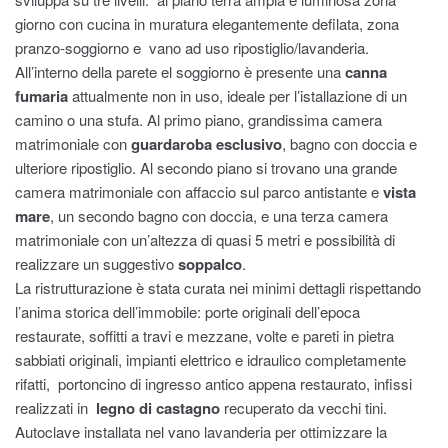
giorno con cucina in muratura elegantemente defilata, zona
pranzo-soggiorno e vano ad uso ripostiglio/lavanderia.
All’interno della parete el soggiorno è presente una
canna
fumaria
attualmente non in uso, ideale per l’istallazione di un
camino o una stufa. Al primo piano, grandissima camera
matrimoniale con
guardaroba esclusivo
, bagno con doccia e
ulteriore ripostiglio. Al secondo piano si trovano una grande
camera matrimoniale con affaccio sul parco antistante e
vista
mare
, un secondo bagno con doccia, e una terza camera
matrimoniale con un’altezza di quasi 5 metri e possibilità di
realizzare un suggestivo
soppalco
.
La ristrutturazione è stata curata nei minimi dettagli rispettando
l’anima storica dell’immobile: porte originali dell’epoca
restaurate, soffitti a travi e mezzane, volte e pareti in pietra
sabbiati originali, impianti elettrico e idraulico completamente
rifatti, portoncino di ingresso antico appena restaurato, infissi
realizzati in
legno di castagno
recuperato da vecchi tini.
Autoclave installata nel vano lavanderia per ottimizzare la