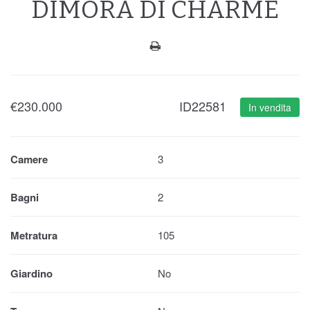
DIMORA DI CHARME
€
230.000
ID22581
In vendita
Camere
3
Bagni
2
Metratura
105
Giardino
No