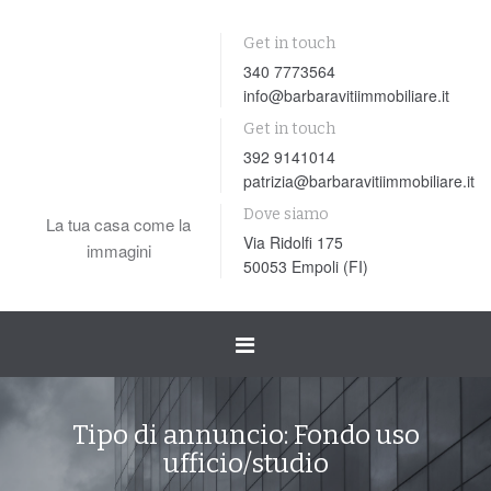
Get in touch
340 7773564
info@barbaravitiimmobiliare.it
Get in touch
392 9141014
patrizia@barbaravitiimmobiliare.it
Dove siamo
La tua casa come la
Via Ridolfi 175
immagini
50053 Empoli (FI)
Toggle
navigation
Tipo di annuncio:
Fondo uso
ufficio/studio