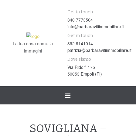
Get in touch
340 7773564
info@barbaravitiimmobiliare.it
Get in touch
La tua casa come la
392 9141014
patrizia@barbaravitiimmobiliare.it
immagini
Dove siamo
Via Ridolfi 175
50053 Empoli (FI)
Toggle
navigation
SOVIGLIANA –