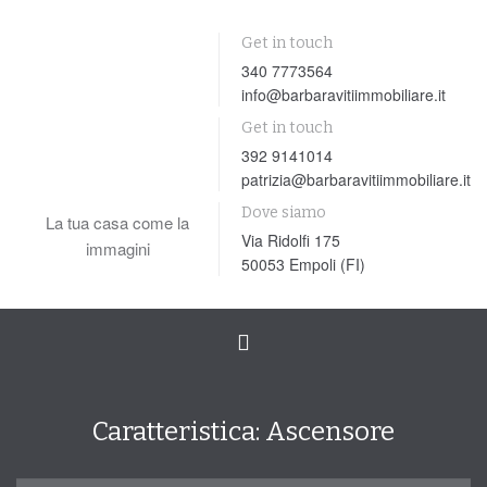
Get in touch
340 7773564
info@barbaravitiimmobiliare.it
Get in touch
392 9141014
patrizia@barbaravitiimmobiliare.it
Dove siamo
La tua casa come la
Via Ridolfi 175
immagini
50053 Empoli (FI)
Toggle
navigation
Caratteristica:
Ascensore