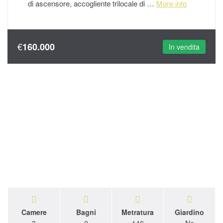
di ascensore, accogliente trilocale di …
More info
€
160.000
In vendita
Camere
Bagni
Metratura
Giardino
3
2
140
No