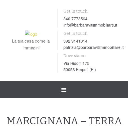
Get in touch
340 7773564
info@barbaravitiimmobiliare.it
Get in touch
La tua casa come la
392 9141014
patrizia@barbaravitiimmobiliare.it
immagini
Dove siamo
Via Ridolfi 175
50053 Empoli (FI)
Toggle
navigation
MARCIGNANA – TERRA