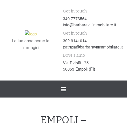
Get in touch
340 7773564
info@barbaravitiimmobiliare.it
Get in touch
La tua casa come la
392 9141014
patrizia@barbaravitiimmobiliare.it
immagini
Dove siamo
Via Ridolfi 175
50053 Empoli (FI)
Toggle
navigation
EMPOLI –