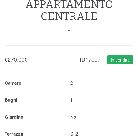
APPARTAMENTO
CENTRALE
€
270.000
ID17557
In vendita
Camere
2
Bagni
1
Giardino
No
Terrazza
Si 2