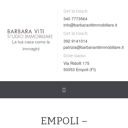
Get in touch
340 7773564
info@barbaravitiimmobiliare.it
Get in touch
392 9141014
La tua casa come la
patrizia@barbaravitiimmobiliare.it
immagini
Dove siamo
Via Ridolfi 175
50053 Empoli (FI)
Toggle
navigation
EMPOLI –