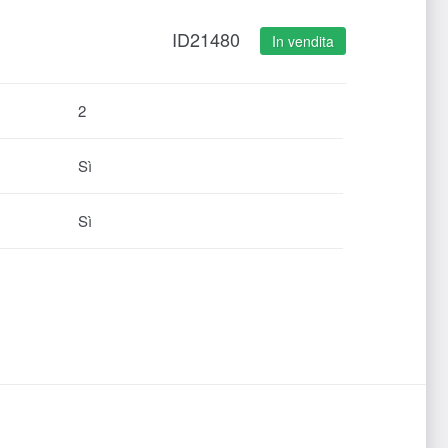
ID21480
In vendita
2
Sì
Sì