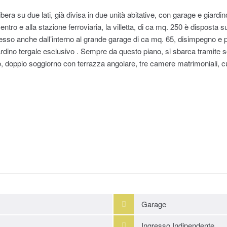
ibera su due lati, già divisa in due unità abitative, con garage e giardin
ntro e alla stazione ferroviaria, la villetta, di ca mq. 250 è disposta su
sso anche dall’interno al grande garage di ca mq. 65, disimpegno e pr
iardino tergale esclusivo . Sempre da questo piano, si sbarca tramite s
o, doppio soggiorno con terrazza angolare, tre camere matrimoniali, c
Garage
Ingresso Indipendente