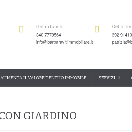
Get in touch
Get in to
340 7773564
392 9141
info@barbaravitiimmobiliare.it
patrizia@b
AUMENTA IL VALORE DEL TUO IMMOBILE
SERVIZI
 CON GIARDINO