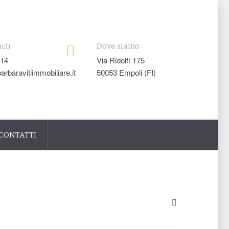
uch
Dove siamo
014
Via Ridolfi 175
arbaravitiimmobiliare.it
50053 Empoli (FI)
CONTATTI