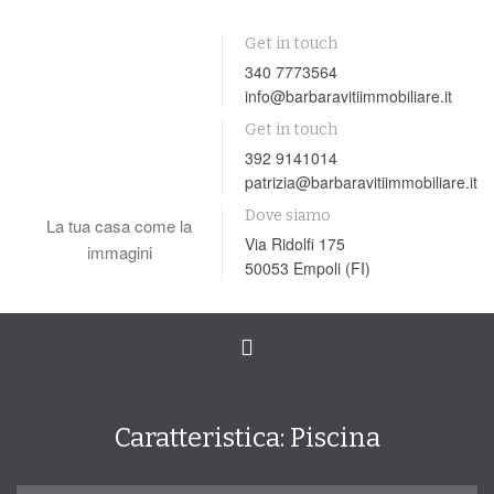
Get in touch
340 7773564
info@barbaravitiimmobiliare.it
Get in touch
392 9141014
patrizia@barbaravitiimmobiliare.it
Dove siamo
La tua casa come la
Via Ridolfi 175
immagini
50053 Empoli (FI)
Toggle
navigation
Caratteristica:
Piscina