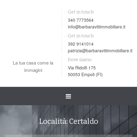
Get in touch
340 7773564
info@barbaravitiimmobiliare.it
Get in touch
392 9141014
patrizia@barbaravitiimmobiliare.it
Dove siamo
La tua casa come la
Via Ridolfi 175
immagini
50053 Empoli (FI)
Toggle
navigation
Località:
Certaldo