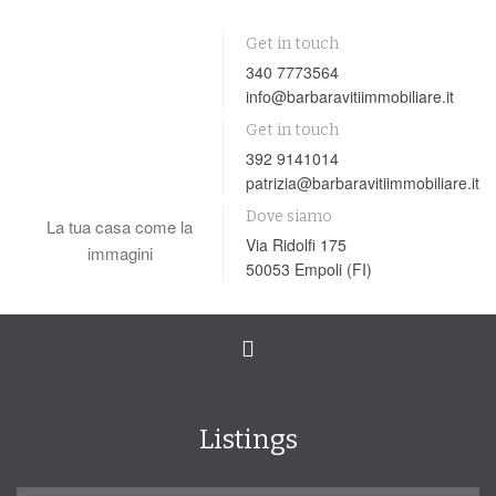
Get in touch
340 7773564
info@barbaravitiimmobiliare.it
Get in touch
392 9141014
patrizia@barbaravitiimmobiliare.it
Dove siamo
La tua casa come la
Via Ridolfi 175
immagini
50053 Empoli (FI)
Toggle
navigation
Listings