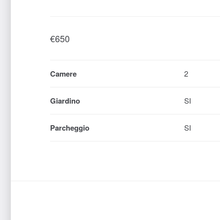
€
650
Camere
2
Giardino
SI
Parcheggio
SI