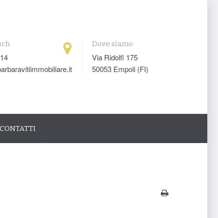
uch
Dove siamo
014
Via Ridolfi 175
arbaravitiimmobiliare.it
50053 Empoli (FI)
CONTATTI