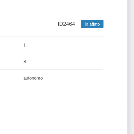
ID2464
In affitto
1
SI
autonomo