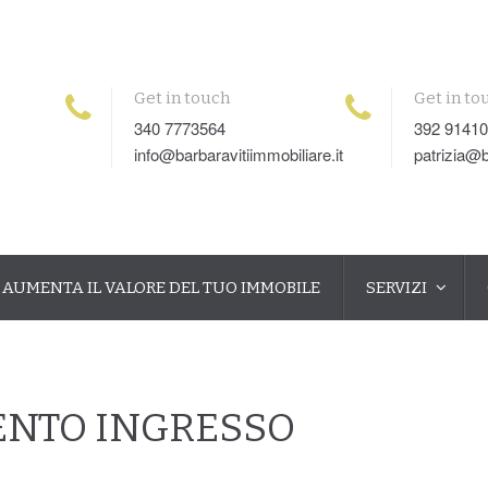
Get in touch
Get in to
340 7773564
392 9141
info@barbaravitiimmobiliare.it
patrizia@b
AUMENTA IL VALORE DEL TUO IMMOBILE
SERVIZI
ENTO INGRESSO