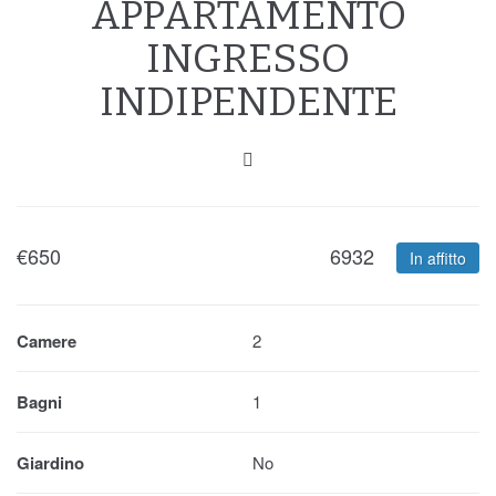
APPARTAMENTO
INGRESSO
INDIPENDENTE
€
650
6932
In affitto
Camere
2
Bagni
1
Giardino
No