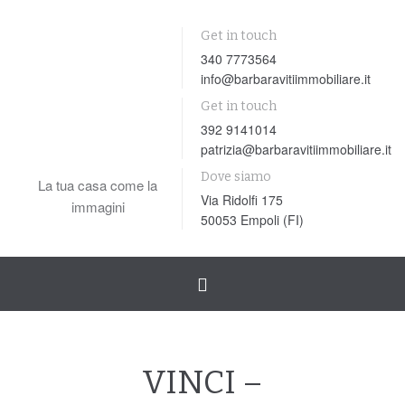
Get in touch
340 7773564
info@barbaravitiimmobiliare.it
Get in touch
392 9141014
patrizia@barbaravitiimmobiliare.it
Dove siamo
La tua casa come la
Via Ridolfi 175
immagini
50053 Empoli (FI)
Toggle
navigation
VINCI –