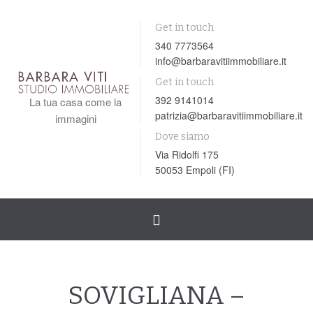
Get in touch
340 7773564
info@barbaravitiimmobiliare.it
Get in touch
392 9141014
La tua casa come la
patrizia@barbaravitiimmobiliare.it
immagini
Dove siamo
Via Ridolfi 175
50053 Empoli (FI)
Toggle
navigation
SOVIGLIANA –