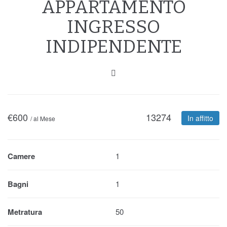
APPARTAMENTO
INGRESSO
INDIPENDENTE
€
600
13274
In affitto
/ al Mese
Camere
1
Bagni
1
Metratura
50