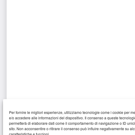
Per fornire le migliori esperienze, utilizziamo tecnologie come i cookie per 
e/o accedere alle informazioni del dispositivo. Il consenso a queste tecnologi
permetterà di elaborare dati come il comportamento di navigazione o ID unic
sito. Non acconsentire o ritirare il consenso può influire negativamente su al
Copyright ©
2025
·
Barbara Viti - Studio Immobiliare
caratteristiche e funzioni.