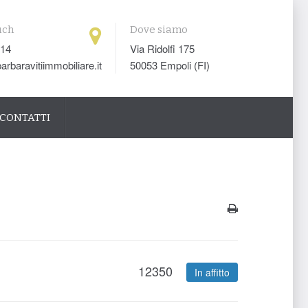
uch
Dove siamo
014
Via Ridolfi 175
arbaravitiimmobiliare.it
50053 Empoli (FI)
CONTATTI
12350
In affitto