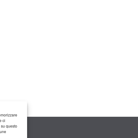
memorizzare
e ci
i su questo
cune