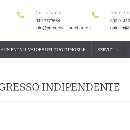
Get in touch
Get in to
340 7773564
392 9141
info@barbaravitiimmobiliare.it
patrizia@b
AUMENTA IL VALORE DEL TUO IMMOBILE
SERVIZI
NGRESSO INDIPENDENTE