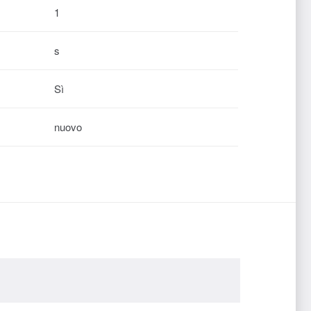
1
s
Sì
nuovo