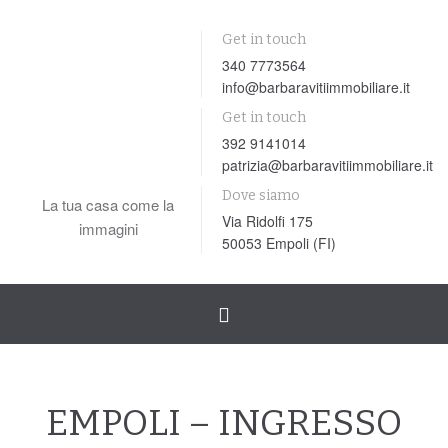
Get in touch
340 7773564
info@barbaravitiimmobiliare.it
Get in touch
392 9141014
patrizia@barbaravitiimmobiliare.it
Dove siamo
La tua casa come la
Via Ridolfi 175
immagini
50053 Empoli (FI)
Toggle
navigation
EMPOLI – INGRESSO