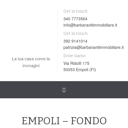
Get in touch
340 7773564
info@barbaravitiimmobiliare.it
Get in touch
392 9141014
patrizia@barbaravitiimmobiliare.it
Dove siamo
La tua casa come la
Via Ridolfi 175
immagini
50053 Empoli (FI)
Toggle
navigation
EMPOLI – FONDO