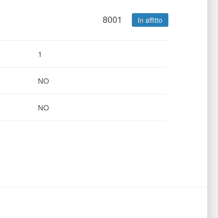
8001
In affitto
1
NO
NO