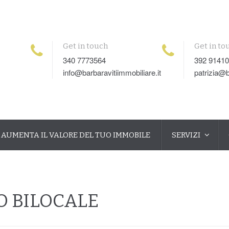
Get in touch
Get in to
340 7773564
392 9141
info@barbaravitiimmobiliare.it
patrizia@b
AUMENTA IL VALORE DEL TUO IMMOBILE
SERVIZI
O BILOCALE