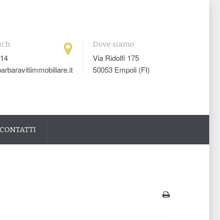
uch
Dove siamo
014
Via Ridolfi 175
arbaravitiimmobiliare.it
50053 Empoli (FI)
CONTATTI