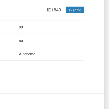
ID1840
In affitto
90
no
Autonomo