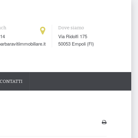
uch
Dove siamo
014
Via Ridolfi 175
arbaravitiimmobiliare.it
50053 Empoli (FI)
CONTATTI