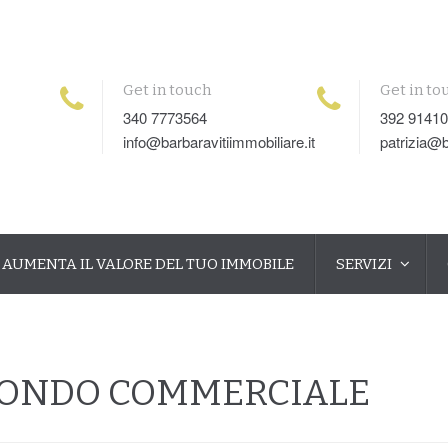
Get in touch
Get in to
340 7773564
392 9141
info@barbaravitiimmobiliare.it
patrizia@b
AUMENTA IL VALORE DEL TUO IMMOBILE
SERVIZI
 FONDO COMMERCIALE