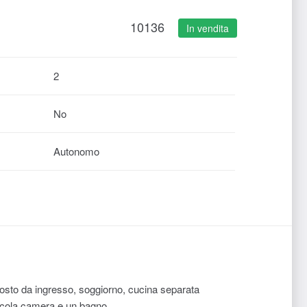
10136
In vendita
2
No
Autonomo
osto da ingresso, soggiorno, cucina separata
iccola camera e un bagno.