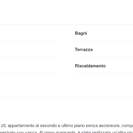
Bagni
Terrazza
Riscaldamento
la ztl, appartamento al secondo e ultimo piano senza ascensore, comp
inestrato con vasca. Al piano mansarda, è stata realizzata un’altra p