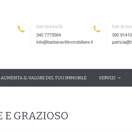
Get in touch
Get in to
340 7773564
392 9141
info@barbaravitiimmobiliare.it
patrizia@b
AUMENTA IL VALORE DEL TUO IMMOBILE
SERVIZI
E E GRAZIOSO