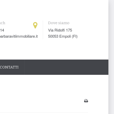
uch
Dove siamo
014
Via Ridolfi 175
arbaravitiimmobiliare.it
50053 Empoli (FI)
CONTATTI