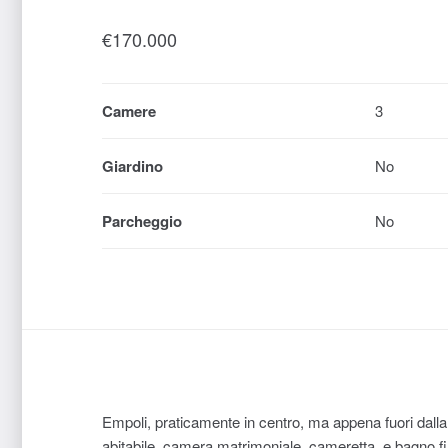
€
170.000
Camere
3
Giardino
No
Parcheggio
No
Empoli, praticamente in centro, ma appena fuori dal
abitabile, camera matrimoniale, cameretta, e bagno f