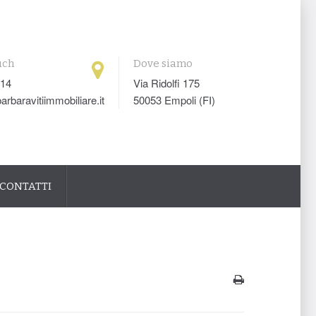
uch
Dove siamo
014
Via Ridolfi 175
arbaravitiimmobiliare.it
50053 Empoli (FI)
CONTATTI