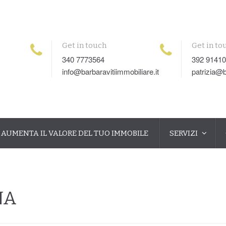
Get in touch
Get in to
340 7773564
392 9141
info@barbaravitiimmobiliare.it
patrizia@b
AUMENTA IL VALORE DEL TUO IMMOBILE
SERVIZI
NA