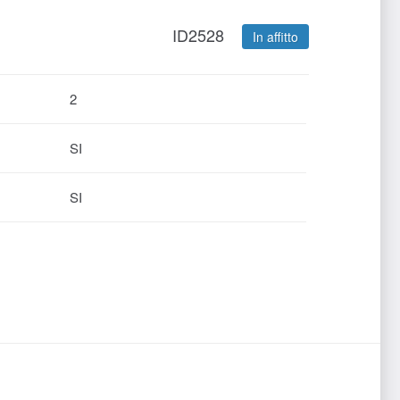
ID2528
In affitto
2
SI
SI