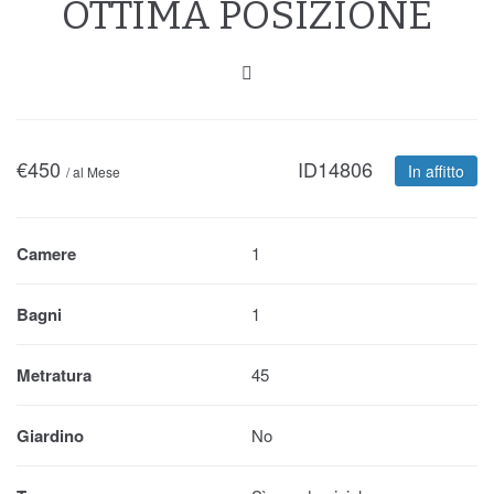
OTTIMA POSIZIONE
€
450
ID14806
In affitto
/ al Mese
Camere
1
Bagni
1
Metratura
45
Giardino
No