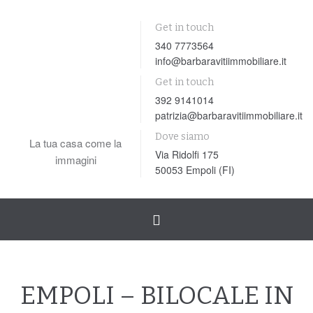
Get in touch
340 7773564
info@barbaravitiimmobiliare.it
Get in touch
392 9141014
patrizia@barbaravitiimmobiliare.it
Dove siamo
La tua casa come la
Via Ridolfi 175
immagini
50053 Empoli (FI)
Toggle
navigation
EMPOLI – BILOCALE IN