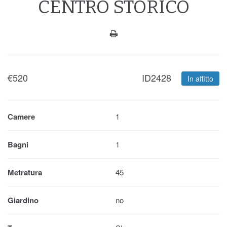
CENTRO STORICO
€
520
ID2428
In affitto
Camere
1
Bagni
1
Metratura
45
Giardino
no