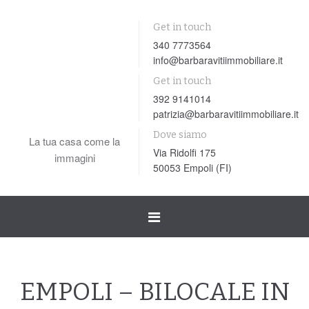
Get in touch
340 7773564
info@barbaravitiimmobiliare.it
Get in touch
392 9141014
patrizia@barbaravitiimmobiliare.it
Dove siamo
La tua casa come la
Via Ridolfi 175
immagini
50053 Empoli (FI)
Toggle
navigation
EMPOLI – BILOCALE IN