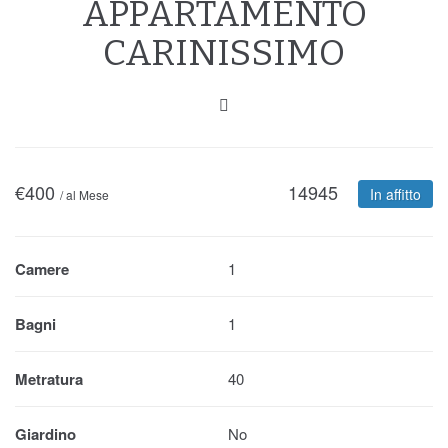
APPARTAMENTO
CARINISSIMO
€
400
14945
In affitto
/ al Mese
Camere
1
Bagni
1
Metratura
40
Giardino
No