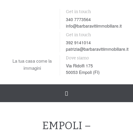
Get in touch
340 7773564
info@barbaravitiimmobiliare.it
Get in touch
392 9141014
patrizia@barbaravitiimmobiliare.it
Dove siamo
La tua casa come la
Via Ridolfi 175
immagini
50053 Empoli (FI)
Toggle
navigation
EMPOLI –