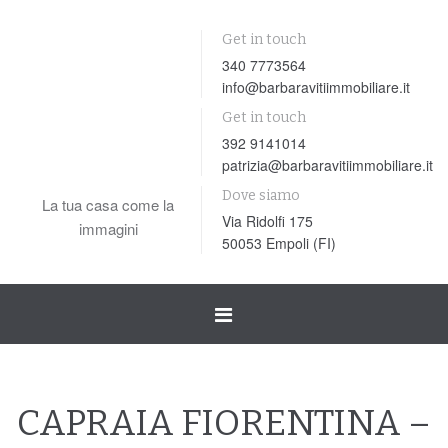
Get in touch
340 7773564
info@barbaravitiimmobiliare.it
Get in touch
392 9141014
patrizia@barbaravitiimmobiliare.it
Dove siamo
La tua casa come la
Via Ridolfi 175
immagini
50053 Empoli (FI)
Toggle
navigation
CAPRAIA FIORENTINA –