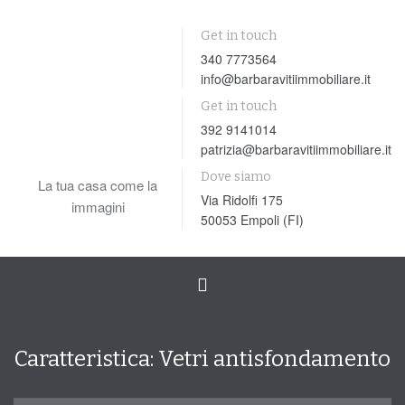
Get in touch
340 7773564
info@barbaravitiimmobiliare.it
Get in touch
392 9141014
patrizia@barbaravitiimmobiliare.it
Dove siamo
La tua casa come la
Via Ridolfi 175
immagini
50053 Empoli (FI)
Toggle
navigation
Caratteristica:
Vetri antisfondamento