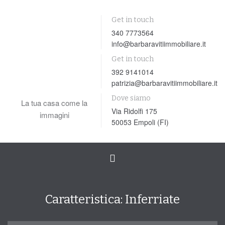
Get in touch
340 7773564
info@barbaravitiimmobiliare.it
Get in touch
392 9141014
patrizia@barbaravitiimmobiliare.it
Dove siamo
La tua casa come la
Via Ridolfi 175
immagini
50053 Empoli (FI)
Toggle
navigation
Caratteristica:
Inferriate