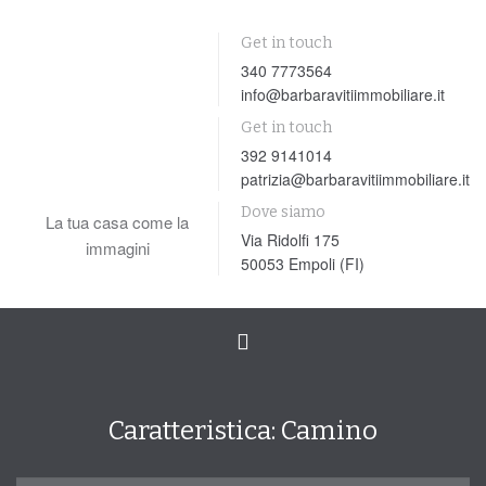
Get in touch
340 7773564
info@barbaravitiimmobiliare.it
Get in touch
392 9141014
patrizia@barbaravitiimmobiliare.it
Dove siamo
La tua casa come la
Via Ridolfi 175
immagini
50053 Empoli (FI)
Toggle
navigation
Caratteristica:
Camino