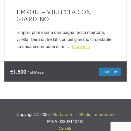
EMPOLI – VILLETTA CON
GIARDINO
Empoli, primissima campagna molto ricercata,
villetta libera su tre lati con bel giardino circostante.
La casa si compone di un …
More info
€
1.500
In affitto
/ al Mese
Copyright ©
2025
·
Barbara Viti - Studio Immobiliare
P.IVA 02302110487
Credits