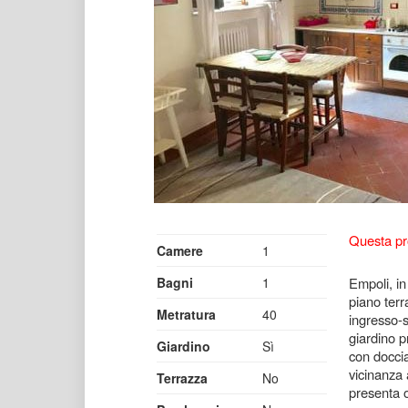
Questa pr
Camere
1
Bagni
1
Empoli, in
piano terr
Metratura
40
ingresso-s
giardino 
Giardino
Sì
con doccia
vicinanza a
Terrazza
No
presenta o