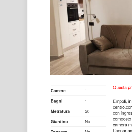
Questa pr
Camere
1
Bagni
1
Empoli, in
centro,com
Metratura
50
con ingres
composto 
Giardino
No
camera ma
L’apparta
Terrazza
No